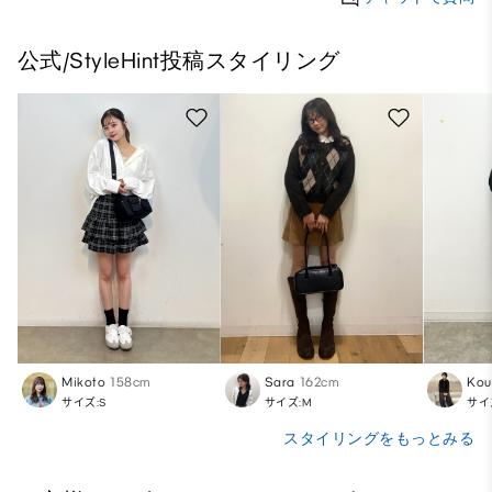
公式/StyleHint投稿スタイリング
Mikoto
158cm
Sara
162cm
Kou
サイズ:S
サイズ:M
サイ
スタイリングをもっとみる