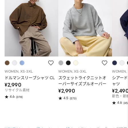
WOMEN, XS-3XL
WOMEN, XS-3XL
WOMEN, 
ドルマンスリーブシャツ CL
スウェットライクニットオ
シアード
ーバーサイズプルオーバー
ャツ
¥2,990
¥2,990
¥2,49
リサイクル素材
新色・新
4.6
(378)
4.5
(570)
4.6
(45