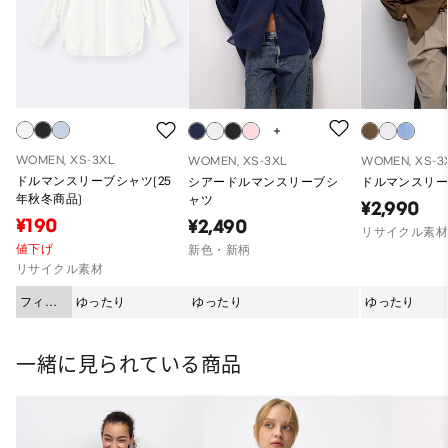
WOMEN, XS-3XL
WOMEN, XS-3XL
WOMEN, XS-3
ドルマンスリーブシャツ(25
シアードルマンスリーブシ
ドルマンスリー
年秋冬商品)
ャツ
¥2,990
¥190
¥2,490
リサイクル素
値下げ
新色・新柄
リサイクル素材
フィッ
ゆったり
ゆったり
ゆったり
ト
一緒に見られている商品