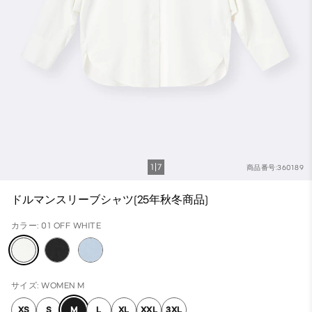
1
7
商品番号:360189
ドルマンスリーブシャツ(25年秋冬商品)
カラー: 01 OFF WHITE
サイズ: WOMEN M
XS
S
M
L
XL
XXL
3XL