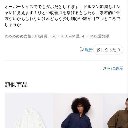
オーバーサイズででもダボだとしすぎず、ドルマン加減もオシ
ャレに見えます！ひとつ改善点を挙げるとしたら、素材的に仕
方ないかもしれないけれどもう少し細かい皺が目立つところで
しょうか。
めめめめめ
女性
30代
身長: 156 - 160cm
体重: 41 - 45kg
愛知県
報告
役に立った 0
さらに表示
類似商品