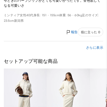
今どきのハーフジップがとても可愛いかったです。全色欲しく
なる可愛いさ
ミンティア
女性
40代
身長: 151 - 155cm
体重: 56 - 60kg
足のサイズ:
23.5cm
新潟県
報告
役に立った 0
さらに表示
セットアップ可能な商品