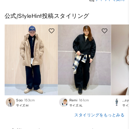
公式/StyleHint投稿スタイリング
Sao
153cm
Remi
161cm
__sy
サイズ:M
サイズ:XL
サイ
スタイリングをもっとみる