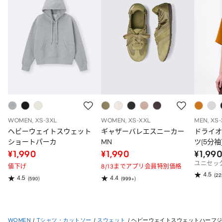
WOMEN, XS-3XL
WOMEN, XS-XXL
MEN, XS
ヘビーウェイトスウェット
ギャザーバレエスニーカー
ドライ
ショートパーカ
MN
ツ(5分袖
¥1,990
¥1,990
¥1,99
ユニセッ
値下げ
8/13までアプリ会員特別価格
4.5
(22
4.5
4.4
(590)
(999+)
WOMEN
/
Tシャツ・カットソー
/
スウェット
/
ヘビーウェイトスウェットハーフ