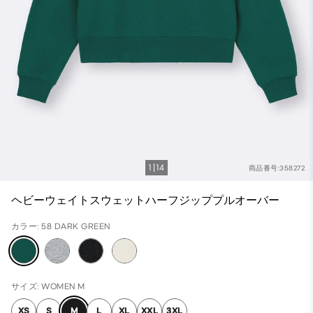
1
14
商品番号:358272
ヘビーウェイトスウェットハーフジッププルオーバー
カラー: 58 DARK GREEN
サイズ: WOMEN M
XS
S
M
L
XL
XXL
3XL