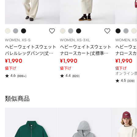
WOMEN, XS-S
WOMEN, XS-3XL
WOMEN, XS
ヘビーウェイトスウェット
ヘビーウェイトスウェット
ヘビーウェ
バレルレッグパンツ(丈標
ナロースカート(丈標準
ナロースカ
準68.5～72.5cm)
82.5～89.5cm)
88.5～95.5
¥1,990
¥1,990
¥1,990
値下げ
値下げ
値下げ
オンライン
4.6
4.4
(999+)
(820)
4.5
(339)
類似商品