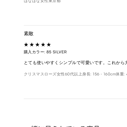
はなはな
女性
東京都
素敵
購入カラー: 85 SILVER
とても使いやすくシンプルで可愛いです。これから
クリスマスローズ
女性
60代以上
身長: 156 - 160cm
体重: 4