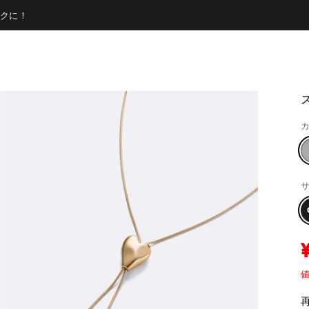
クに！
カ
サ