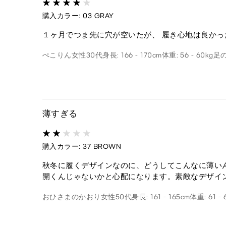
購入カラー: 03 GRAY
１ヶ月でつま先に穴が空いたが、 履き心地は良かっ
ぺこりん
女性
30代
身長: 166 - 170cm
体重: 56 - 60kg
足の
薄すぎる
購入カラー: 37 BROWN
秋冬に履くデザインなのに、どうしてこんなに薄い
開くんじゃないかと心配になります。素敵なデザイ
おひさまのかおり
女性
50代
身長: 161 - 165cm
体重: 61 - 