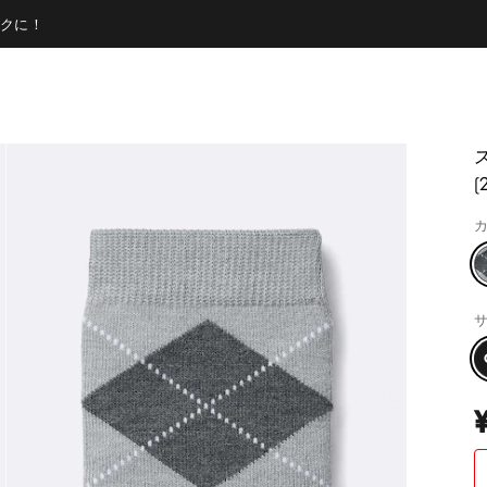
クに！
カ
サ