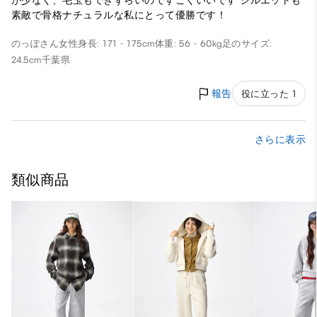
が少なく、毛玉もできずらいのですごくいいです シルエットも
素敵で骨格ナチュラルな私にとって優勝です！
のっぽさん
女性
身長: 171 - 175cm
体重: 56 - 60kg
足のサイズ:
24.5cm
千葉県
報告
役に立った 1
さらに表示
類似商品