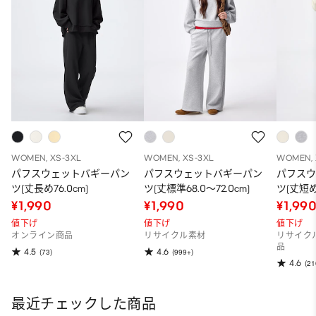
WOMEN, XS-3XL
WOMEN, XS-3XL
WOMEN, 
パフスウェットバギーパン
パフスウェットバギーパン
パフス
ツ(丈長め76.0cm)
ツ(丈標準68.0～72.0cm)
ツ(丈短め6
¥1,990
¥1,990
¥1,99
値下げ
値下げ
値下げ
オンライン商品
リサイクル素材
リサイク
品
4.5
4.6
(73)
(999+)
4.6
(21
最近チェックした商品