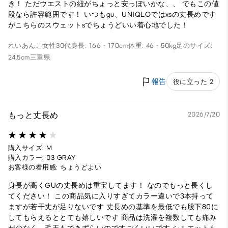
き！ ただウエストの紐がちょっと安っぽいかな、、 でもこの値
段なら許容範囲です！ いつもgu、UNIQLOではxsの丈長めです
がこちらのスウェットsでちょうどいい着心地でした！
れいあんこ
女性
30代
身長: 166 - 170cm
体重: 46 - 50kg
足のサイズ:
24.5cm
三重県
報告
役に立った 2
もっと丈長め
2026/7/20
購入サイズ: M
購入カラー: 03 GRAY
お客様の着用感: ちょうどよい
身長が高くGUの丈長めは重宝してます！ なのでもっと長くし
てください！ この商品気に入りすぎてカラー違いで3本持って
ますが若干丈が足りないです 丈長めの基準を最低でも股下80に
してもらえるととても嬉しいです 商品は洗濯を複数しても痛み