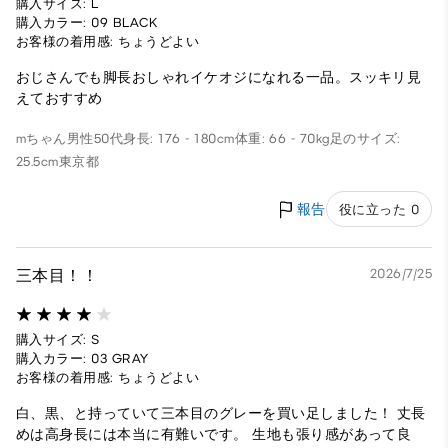
購入サイズ: L
購入カラー: 09 BLACK
お客様の着用感: ちょうどよい
おじさんでも脚長おしゃれイケオジになれる一品。スッキリ見
えておすすめ
mちゃん
男性
50代
身長: 176 - 180cm
体重: 66 - 70kg
足のサイズ:
25.5cm
東京都
報告
役に立った 0
三本目！！
2026/7/25
購入サイズ: S
購入カラー: 03 GRAY
お客様の着用感: ちょうどよい
白、黒、と持っていて三本目のグレーを買い足しました！ 丈長
めは高身長には本当に有難いです。 生地も張り感があって良