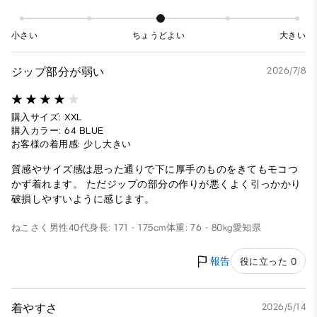
小さい
ちょうどよい
大きい
ジップ部分が弱い
2026/7/8
購入サイズ: XXL
購入カラー: 64 BLUE
お客様の着用感: 少し大きい
質感やサイズ感は思った通りで下に厚手のものをきてもモコつ
かず着れます。 ただジップの部分の作りが悪くよく引っかかり
破損しやすいように感じます。
ねこさく
男性
40代
身長: 171 - 175cm
体重: 76 - 80kg
愛知県
報告
役に立った 0
着やすさ
2026/5/14