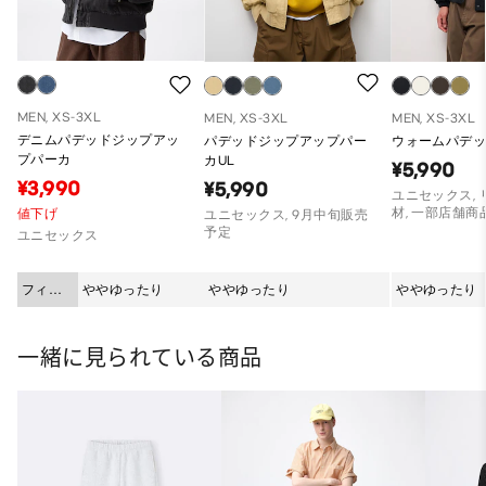
MEN, XS-3XL
MEN, XS-3XL
MEN, XS-3XL
デニムパデッドジップアッ
パデッドジップアップパー
ウォームパデッ
プパーカ
カUL
¥5,990
¥3,990
¥5,990
ユニセックス,
材, 一部店舗商
値下げ
ユニセックス, 9月中旬販売
予定
ユニセックス
フィッ
ややゆったり
ややゆったり
ややゆったり
ト
一緒に見られている商品