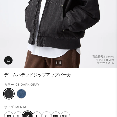
商品番号:358470
モデル: 182cm
1
11
着用サイズ: L
デニムパデッドジップアップパーカ
カラー: 08 DARK GRAY
サイズ: MEN M
XS
S
M
L
XL
XXL
3XL