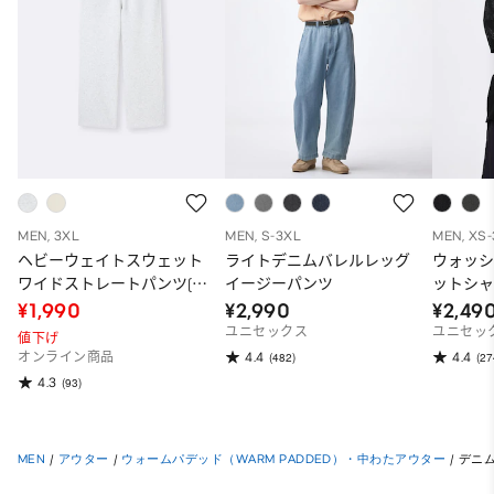
MEN, 3XL
MEN, S-3XL
MEN, XS
ヘビーウェイトスウェット
ライトデニムバレルレッグ
ウォッ
ワイドストレートパンツ(丈
イージーパンツ
ットシャ
長め77.0～81.0cm)
¥1,990
¥2,990
¥2,49
ユニセックス
ユニセッ
値下げ
4.4
4.4
オンライン商品
(482)
(27
4.3
(93)
MEN
/
アウター
/
ウォームパデッド（WARM PADDED）・中わたアウター
/
デニ