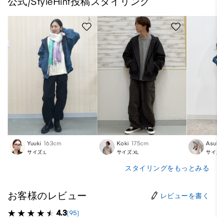
公式/StyleHint投稿スタイリング
Yuuki
163cm
Koki
175cm
Asu
サイズ:L
サイズ:XL
サイ
スタイリングをもっとみる
お客様のレビュー
レビューを書く
4.3
(95)