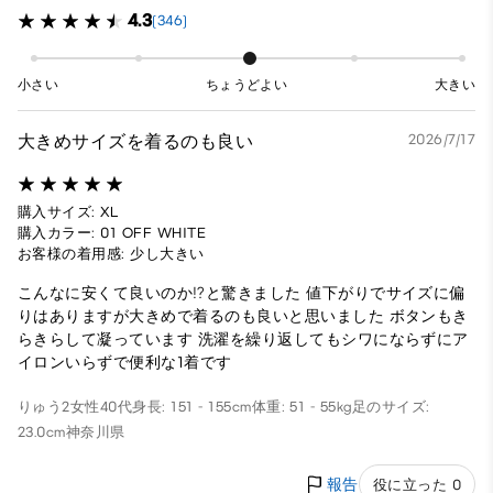
4.3
(346)
小さい
ちょうどよい
大きい
大きめサイズを着るのも良い
2026/7/17
購入サイズ: XL
購入カラー: 01 OFF WHITE
お客様の着用感: 少し大きい
こんなに安くて良いのか⁉︎と驚きました 値下がりでサイズに偏
りはありますが大きめで着るのも良いと思いました ボタンもき
らきらして凝っています 洗濯を繰り返してもシワにならずにア
イロンいらずで便利な1着です
りゅう2
女性
40代
身長: 151 - 155cm
体重: 51 - 55kg
足のサイズ:
23.0cm
神奈川県
報告
役に立った 0