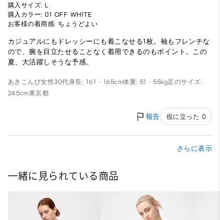
購入サイズ: L
購入カラー: 01 OFF WHITE
お客様の着用感: ちょうどよい
カジュアルにもドレッシーにも着こなせる1枚。袖もフレンチな
ので、腕を目立たせることなく着用できるのもポイント。この
夏、大活躍しそうな予感。
あきこんび
女性
30代
身長: 161 - 165cm
体重: 51 - 55kg
足のサイズ:
24.5cm
東京都
報告
役に立った 0
さらに表示
一緒に見られている商品