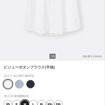
1
8
商品番号:358485
ビジューボタンブラウス(半袖)
カラー: 01 OFF WHITE
サイズ: WOMEN M
XS
S
M
L
XL
XXL
3XL