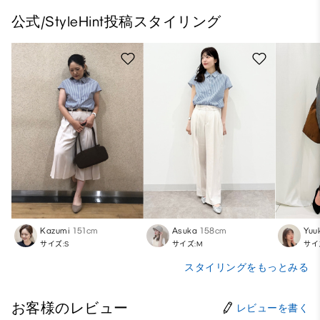
公式/StyleHint投稿スタイリング
Kazumi
151cm
Asuka
158cm
Yuu
サイズ:S
サイズ:M
サイ
スタイリングをもっとみる
お客様のレビュー
レビューを書く