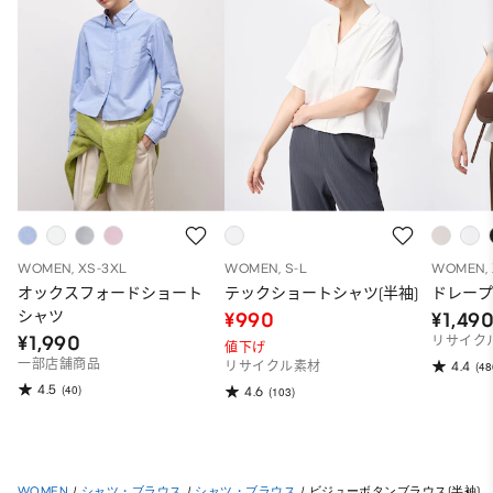
WOMEN, XS-3XL
WOMEN, S-L
WOMEN, 
オックスフォードショート
テックショートシャツ(半袖)
ドレープ
シャツ
¥990
¥1,49
¥1,990
リサイク
値下げ
一部店舗商品
4.4
リサイクル素材
(48
4.5
(40)
4.6
(103)
WOMEN
/
シャツ・ブラウス
/
シャツ・ブラウス
/
ビジューボタンブラウス(半袖)