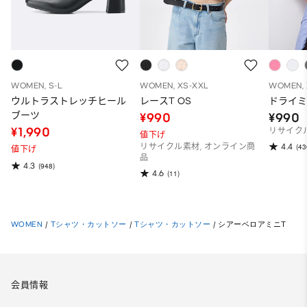
WOMEN, S-L
WOMEN, XS-XXL
WOMEN, 
ウルトラストレッチヒール
レースT OS
ドライミ
ブーツ
¥990
¥990
¥1,990
リサイク
値下げ
4.4
リサイクル素材, オンライン商
(43
値下げ
品
4.3
(948)
4.6
(11)
WOMEN
/
Tシャツ・カットソー
/
Tシャツ・カットソー
/
シアーベロアミニT
会員情報