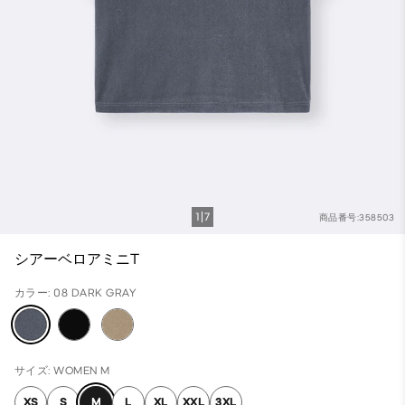
1
7
商品番号:358503
シアーベロアミニT
カラー: 08 DARK GRAY
サイズ: WOMEN M
XS
S
M
L
XL
XXL
3XL