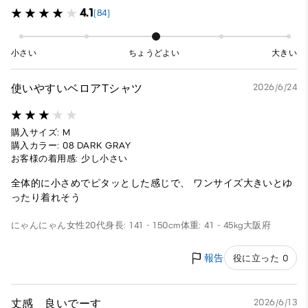
4.1
(84)
小さい
ちょうどよい
大きい
使いやすいベロアTシャツ
2026/6/24
購入サイズ: M
購入カラー: 08 DARK GRAY
お客様の着用感: 少し小さい
全体的に小さめでピタッとした感じで、 ワンサイズ大きいとゆ
ったり着れそう
にゃんにゃん
女性
20代
身長: 141 - 150cm
体重: 41 - 45kg
大阪府
報告
役に立った 0
丈感 良いでーす
2026/6/13