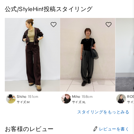
公式/StyleHint投稿スタイリング
Shiho
151cm
Miho
158cm
RO
サイズ:M
サイズ:XL
サイ
スタイリングをもっとみる
お客様のレビュー
レビューを書く