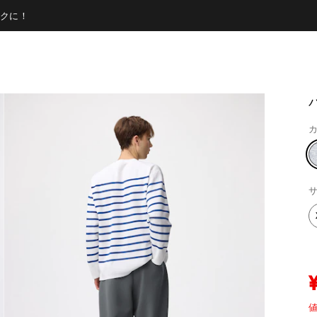
クに！
カ
サ
値