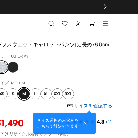
パフスウェットキャロットパンツ(丈長め78.0cm)
ラー: 03 GRAY
イズ: MEN M
XS
S
M
L
XL
XXL
3XL
サイズを確認する
¥1,490
サイズ選択のお悩みを
4.3
(62)
こちらで解決できます
下げ,
リサイクル素材,
オンライン商品