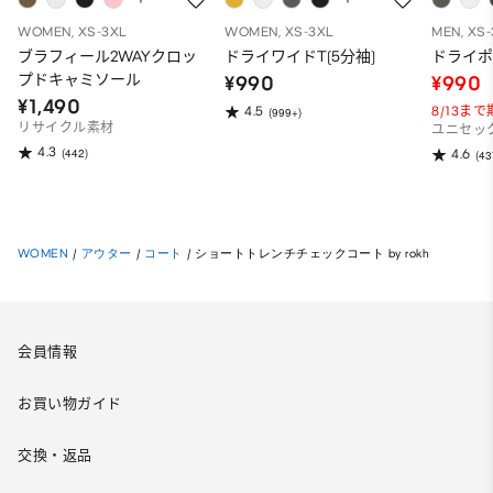
WOMEN, XS-3XL
WOMEN, XS-3XL
MEN, XS
ブラフィール2WAYクロッ
ドライワイドT(5分袖)
ドライポ
プドキャミソール
¥990
¥990
¥1,490
8/13ま
4.5
(999+)
リサイクル素材
ユニセッ
4.3
(442)
4.6
(43
WOMEN
/
アウター
/
コート
/
ショートトレンチチェックコート by rokh
会員情報
お買い物ガイド
交換・返品