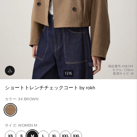
商品番号:358749
モデル: 170cm
1
15
着用サイズ: M
ショートトレンチチェックコート by rokh
カラー: 34 BROWN
サイズ: WOMEN M
XS
S
M
L
XL
XXL
3XL