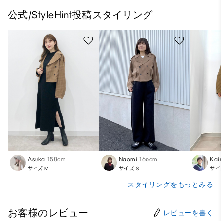
公式/StyleHint投稿スタイリング
Asuka
158cm
Naomi
166cm
Kair
サイズ:M
サイズ:S
サイ
スタイリングをもっとみる
お客様のレビュー
レビューを書く