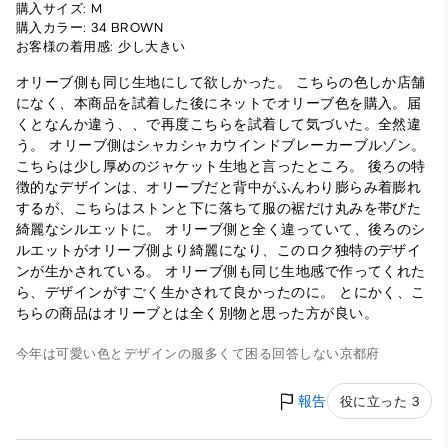
購入サイズ: M
購入カラー: 34 BROWN
お客様の着用感: 少し大きい
オリーブ側も同じ生地にして欲しかった。 こちらの色しか店舗
になく、本商品を試着した後にネットでオリーブ色を購入。届
くとなんか違う、、で再度こちらを試着して気づいた。全然違
う。 オリーブ側はシャカシャカウインドブレーカーブルゾン。
こちらは少し厚めのジャケット生地と言ったところ。 後ろの特
徴的なデザインは、オリーブだと背中がふんわり膨らみ着膨れ
するが、こちらはストンと下に落ちて服の裾だけ丸みを帯びた
綺麗なシルエットに。 オリーブ側と全く違っていて、後ろのシ
ルエットがオリーブ側より綺麗になり、このロク独特のデザイ
ンが生かされている。 オリーブ側も同じ生地感で作ってくれた
ら、デザインがすごく生かされて良かったのに。 とにかく、こ
ちらの商品はオリーブとは全く別物と思った方が良い。
今年は可愛い色とデザインの服多くて困る
回答しない
京都府
報告
役に立った 3