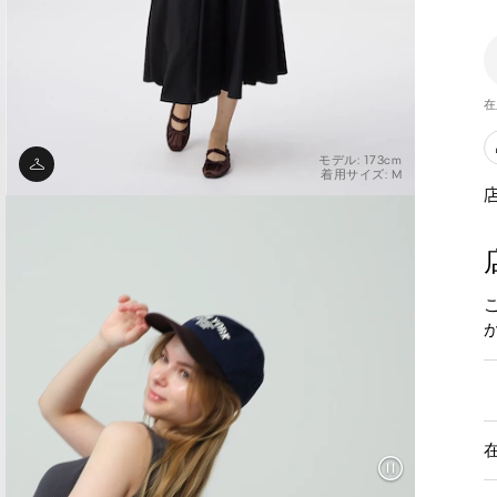
在
モデル: 173cm
着用サイズ: M