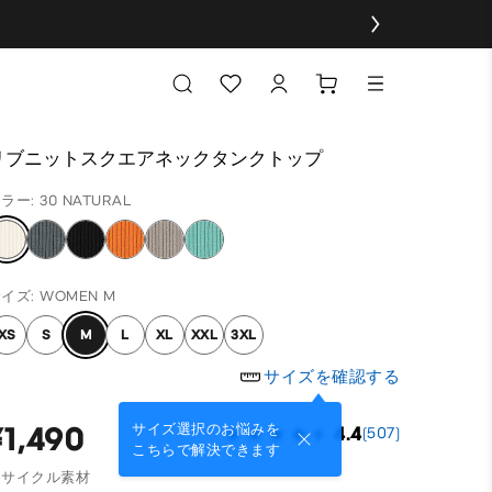
リブニットスクエアネックタンクトップ
ラー: 30 NATURAL
イズ: WOMEN M
XS
S
M
L
XL
XXL
3XL
サイズを確認する
¥1,490
サイズ選択のお悩みを
4.4
(507)
こちらで解決できます
リサイクル素材