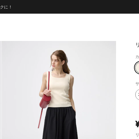
クに！
カ
サ