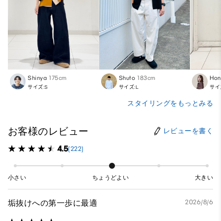
Shinya
175cm
Shuto
183cm
Hon
サイズ:S
サイズ:L
サイ
スタイリングをもっとみる
お客様のレビュー
レビューを書く
4.5
(222)
小さい
ちょうどよい
大きい
垢抜けへの第一歩に最適
2026/8/6