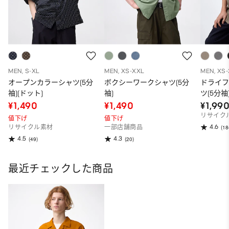
MEN, S-XL
MEN, XS-XXL
MEN, XS
オープンカラーシャツ(5分
ボクシーワークシャツ(5分
ドライ
袖)(ドット)
袖)
ツ(5分袖
¥1,490
¥1,490
¥1,99
リサイク
値下げ
値下げ
4.6
リサイクル素材
一部店舗商品
(18
4.5
4.3
(49)
(20)
最近チェックした商品