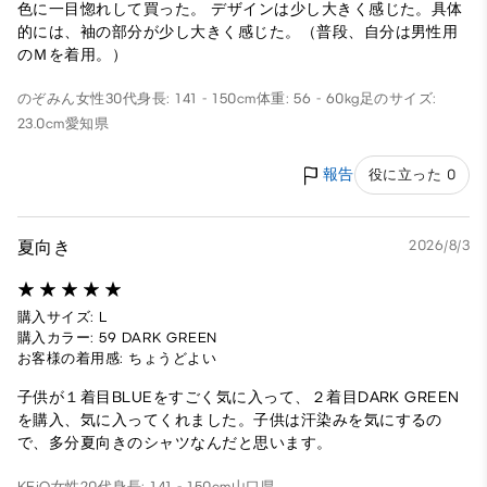
色に一目惚れして買った。 デザインは少し大きく感じた。具体
的には、袖の部分が少し大きく感じた。（普段、自分は男性用
のＭを着用。）
のぞみん
女性
30代
身長: 141 - 150cm
体重: 56 - 60kg
足のサイズ:
23.0cm
愛知県
報告
役に立った 0
夏向き
2026/8/3
購入サイズ: L
購入カラー: 59 DARK GREEN
お客様の着用感: ちょうどよい
子供が１着目BLUEをすごく気に入って、２着目DARK GREEN
を購入、気に入ってくれました。子供は汗染みを気にするの
で、多分夏向きのシャツなんだと思います。
KEiQ
女性
20代
身長: 141 - 150cm
山口県