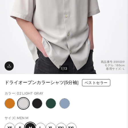
商品番号:359039
モデル: 185cm
1
13
着用サイズ: L
ドライオープンカラーシャツ(5分袖)
ベストセラー
カラー: 02 LIGHT GRAY
サイズ: MEN M
XS
S
M
L
XL
XXL
3XL