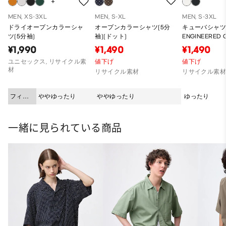
MEN, XS-3XL
MEN, S-XL
MEN, S-3XL
ドライオープンカラーシャ
オープンカラーシャツ(5分
キューバシャツ(
ツ(5分袖)
袖)(ドット)
ENGINEERED
¥1,990
¥1,490
¥1,490
ユニセックス, リサイクル素
値下げ
値下げ
材
リサイクル素材
リサイクル素
フィッ
ややゆったり
ややゆったり
ゆったり
ト
一緒に見られている商品