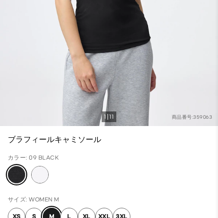
1
11
商品番号:359063
ブラフィールキャミソール
カラー: 09 BLACK
サイズ: WOMEN M
XS
S
M
L
XL
XXL
3XL