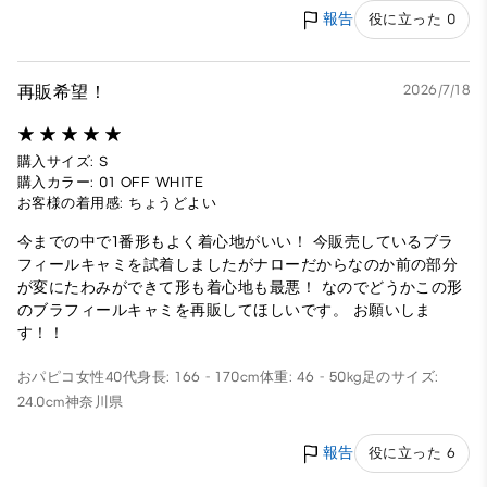
報告
役に立った 0
再販希望！
2026/7/18
購入サイズ: S
購入カラー: 01 OFF WHITE
お客様の着用感: ちょうどよい
今までの中で1番形もよく着心地がいい！ 今販売しているブラ
フィールキャミを試着しましたがナローだからなのか前の部分
が変にたわみができて形も着心地も最悪！ なのでどうかこの形
のブラフィールキャミを再販してほしいです。 お願いしま
す！！
おパピコ
女性
40代
身長: 166 - 170cm
体重: 46 - 50kg
足のサイズ:
24.0cm
神奈川県
報告
役に立った 6