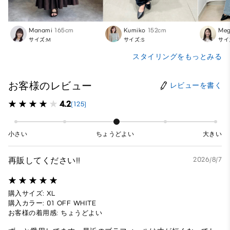
Manami
165cm
Kumiko
152cm
Meg
サイズ:M
サイズ:S
サイ
スタイリングをもっとみる
お客様のレビュー
レビューを書く
4.2
(125)
小さい
ちょうどよい
大きい
再販してください!!
2026/8/7
購入サイズ: XL
購入カラー: 01 OFF WHITE
お客様の着用感: ちょうどよい