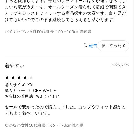
ずっと愛用してます。最近のブラフィールは丈が短くなってし
まいお腹が冷えます。オールシーズン着られて肩紐で調整でき
カップもジャストフィットする商品探すの大変です。白と黒だ
けでもいいのでこのまま継続してもらえると助かります。
パイナップル
女性
50代
身長: 156 - 160cm
愛知県
報告
役に立った 0
着やすい
2026/7/22
購入サイズ: XXL
購入カラー: 01 OFF WHITE
お客様の着用感: ちょうどよい
セールで安かったので購入しました。カップやフィット感がと
てもよく着やすいです。
なかなか
女性
50代
身長: 166 - 170cm
栃木県