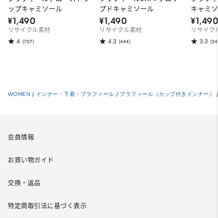
ップキャミソール
プドキャミソール
キャミ
¥1,490
¥1,490
¥1,49
リサイクル素材
リサイクル素材
リサイク
4
4.3
3.3
(707)
(444)
(34
WOMEN
/
インナー・下着・ブラフィール
/
ブラフィール（カップ付きインナー）
会員情報
お買い物ガイド
交換・返品
特定商取引法に基づく表示