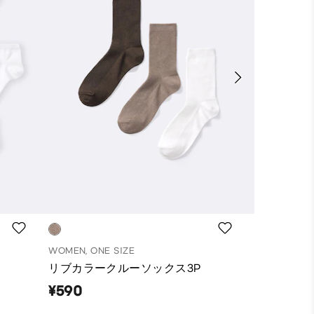
WOMEN, ONE SIZE
WOMEN, ONE
リブカラークルーソックス3P
リブカラー
¥590
¥590
リサイクル素