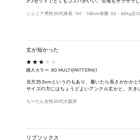
3つセットでとてもコスパがいい。生地もサラサラ
ジュニア
男性
30代
身長: 161 - 165cm
体重: 56 - 60kg
足の
丈が短かった
購入カラー: 80 MULTI(PATTERN)1
当方25.5cmというのもあり、履いたら長さがか
サイズの方にはちょうどよいアンクル丈かと。大き
ちーたん
女性
50代
大阪府
リブソックス