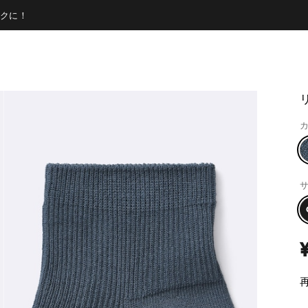
クに！
カ
サ