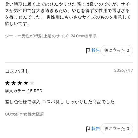
暑い時期に履く上でのひんやりひた感じは良いのですが、サイ
ズが男性用では大き過ぎるため、やむを得ず女性用で選ばざる
を得ませんでした。 男性用にも小さなサイズのものを用意して
欲しいです。
ジーユー
男性
60代以上
足のサイズ: 24.0cm
岐阜県
報告
役に立った 0
コスパ良し
2026/7/17
購入カラー: 15 RED
差し色仕様で購入 コスパ良し しっかりした商品でした
GU大好き
女性
大阪府
報告
役に立った 0