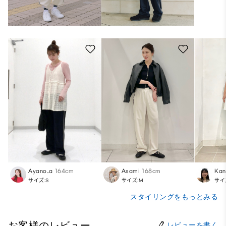
Ayano_a
164cm
Asami
168cm
Kan
サイズ:S
サイズ:M
サイ
スタイリングをもっとみる
お客様のレビュー
レビューを書く