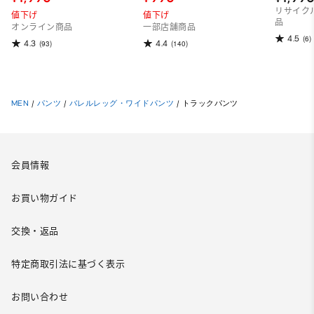
リサイク
値下げ
値下げ
品
オンライン商品
一部店舗商品
4.5
(6)
4.3
4.4
(93)
(140)
MEN
/
パンツ
/
バレルレッグ・ワイドパンツ
/
トラックパンツ
会員情報
お買い物ガイド
交換・返品
特定商取引法に基づく表示
お問い合わせ