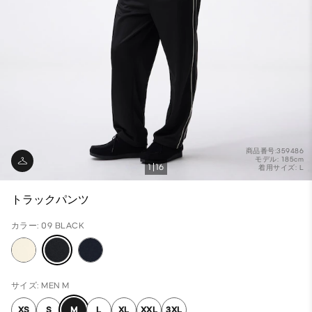
商品番号:359486
モデル: 185cm
1
16
着用サイズ: L
トラックパンツ
カラー: 09 BLACK
サイズ: MEN M
XS
S
M
L
XL
XXL
3XL