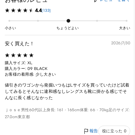
4.4
(133)
小さい
ちょうどよい
大きい
安く買えた！
2026/7/30
購入サイズ: XL
購入カラー: 09 BLACK
お客様の着用感: 少し大きい
値引きのワゴンから発掘いつもはLサイズを買っていたけど試着
してみるとそんなに違和感なしレングスも靴に掛かる感じでそ
んなに長く感じなかった
ｊｏｓｅ
男性
60代以上
身長: 161 - 165cm
体重: 66 - 70kg
足のサイズ:
27.0cm
東京都
報告
役に立った 0