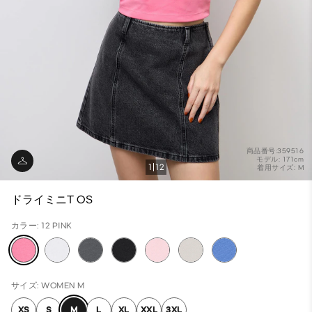
商品番号:359516
モデル: 171cm
1
12
着用サイズ: M
ドライミニT OS
カラー: 12 PINK
サイズ: WOMEN M
XS
S
M
L
XL
XXL
3XL