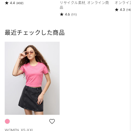
4.4
(432)
リサイクル素材, オンライン商
オンライ
品
4.3
(16
4.6
(11)
最近チェックした商品
WOMEN, XS-XXL