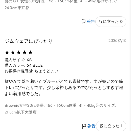
夏のＧＵ
女性
50代
身長: 156 - 160cm
体重: 41 - 45kg
足のサイズ:
24.0cm
東京都
報告
役に立った 0
ジムウェアにぴったり
2026/7/15
購入サイズ: XS
購入カラー: 64 BLUE
お客様の着用感: ちょうどよい
鮮やかで落ち着いたブルーがとても素敵です。丈が短いので筋
トレにぴったりです。少し余裕もあるのでぴたっとしすぎず程
よい着用感でした。
Brownie
女性
30代
身長: 156 - 160cm
体重: 41 - 45kg
足のサイズ:
21.5cm以下
大阪府
報告
役に立った 1