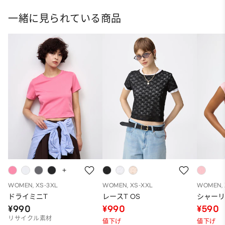
一緒に見られている商品
WOMEN, XS-3XL
WOMEN, XS-XXL
WOMEN, 
ドライミニT
レースT OS
シャーリ
¥990
¥990
¥590
リサイクル素材
値下げ
値下げ