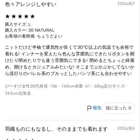
色々アレンジしやすい
2026/8/7
購入サイズ: L
購入カラー: 30 NATURAL
お客様の着用感: ちょうどよい
ニットだけど半袖で通気性が良くて30℃以上の気温でも余裕で
着れる! インナーを変えたら色んな雰囲気にできたりボタンを開
けたり閉めたりでも違う雰囲気にできる! 閉めるとちょっと綺麗
め、開けるとカジュアルみたいな! そこまでぶかぶかしてないか
ら流行りのバレル系のブカっとしたパンツ系にも合わせやすい
ぴーすけ
女性
20代
身長: 156 - 160cm
体重: 61 - 65kg
足のサイズ:
24.5cm
北海道
報告
役に立った 0
羽織ものにもなるし、そのままでも着れます
2026/8/6