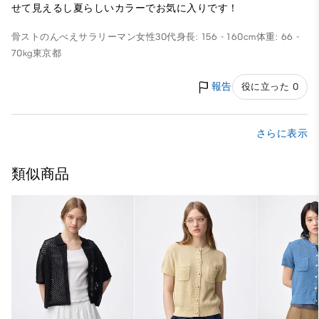
せて見えるし夏らしいカラーでお気に入りです！
骨ストのんべえサラリーマン
女性
30代
身長: 156 - 160cm
体重: 66 -
70kg
東京都
報告
役に立った 0
さらに表示
類似商品