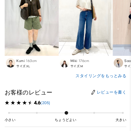
Kumi
163cm
Miki
176cm
Sa
サイズ:XL
サイズ:M
サイ
スタイリングをもっとみる
お客様のレビュー
レビューを書く
4.6
(205)
小さい
ちょうどよい
大きい