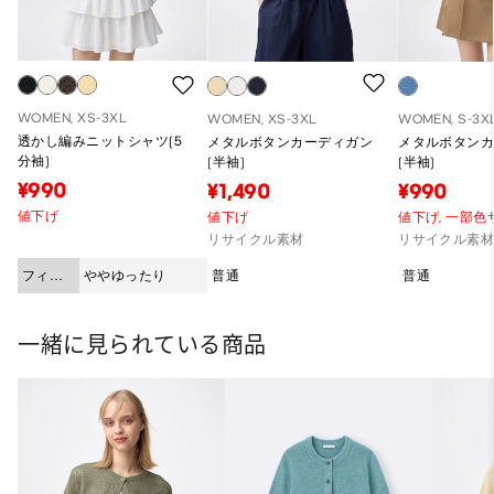
WOMEN, XS-3XL
WOMEN, XS-3XL
WOMEN, S-3X
透かし編みニットシャツ(5
メタルボタンカーディガン
メタルボタン
分袖)
(半袖)
(半袖)
¥990
¥1,490
¥990
値下げ
値下げ
値下げ,
一部色
リサイクル素材
リサイクル素
フィッ
ややゆったり
普通
普通
ト
一緒に見られている商品