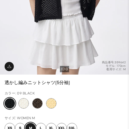
商品番号:359642
モデル: 170cm
1
10
着用サイズ: M
透かし編みニットシャツ(5分袖)
カラー: 09 BLACK
サイズ: WOMEN M
XS
S
M
L
XL
XXL
3XL