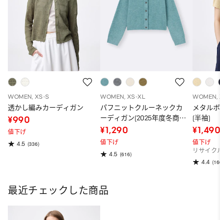
WOMEN, XS-S
WOMEN, XS-XL
WOMEN, 
透かし編みカーディガン
パフニットクルーネックカ
メタル
ーディガン(2025年度冬商
(半袖)
¥990
品)
¥1,290
¥1,49
値下げ
値下げ
値下げ
4.5
(336)
リサイク
4.5
(616)
4.4
(16
最近チェックした商品