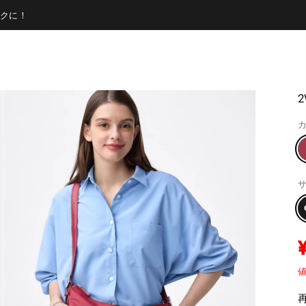
クに！
カ
サ
値