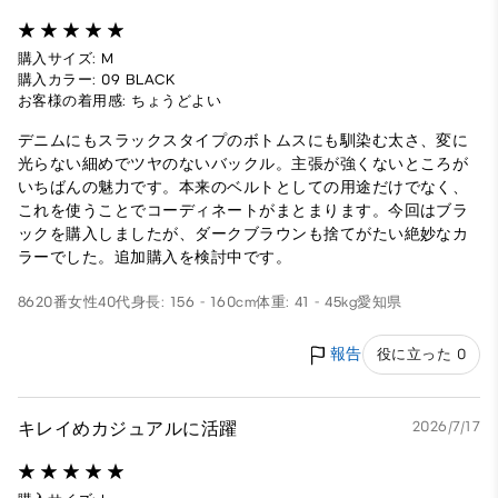
購入サイズ: M
購入カラー: 09 BLACK
お客様の着用感: ちょうどよい
デニムにもスラックスタイプのボトムスにも馴染む太さ、変に
光らない細めでツヤのないバックル。主張が強くないところが
いちばんの魅力です。本来のベルトとしての用途だけでなく、
これを使うことでコーディネートがまとまります。今回はブラ
ックを購入しましたが、ダークブラウンも捨てがたい絶妙なカ
ラーでした。追加購入を検討中です。
8620番
女性
40代
身長: 156 - 160cm
体重: 41 - 45kg
愛知県
報告
役に立った 0
キレイめカジュアルに活躍
2026/7/17