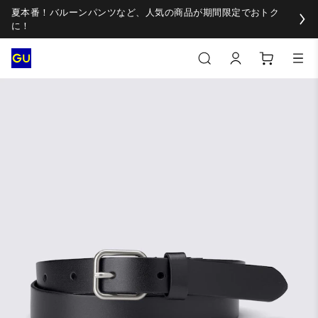
夏本番！バルーンパンツなど、人気の商品が期間限定でおトク
に！