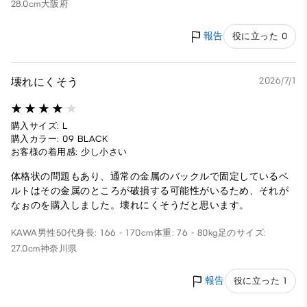
28.0cm
大阪府
報告
役に立った 0
壊れにくそう
2026/7/1
購入サイズ: L
購入カラー: 09 BLACK
お客様の着用感: 少し小さい
体格状の問題もあり、通常の金属のバックルで固定しているベ
ルトはその金属のところが破損する可能性がいるため、それが
なぉのを購入しました。壊れにくそうだと思います。
KAWA
男性
50代
身長: 166 - 170cm
体重: 76 - 80kg
足のサイズ:
27.0cm
神奈川県
報告
役に立った 1