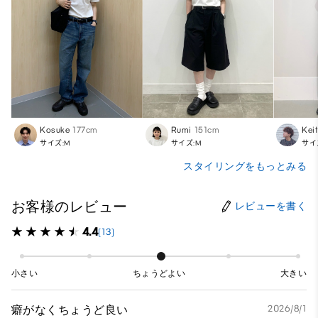
Kosuke
177cm
Rumi
151cm
Kei
サイズ:M
サイズ:M
サイ
スタイリングをもっとみる
お客様のレビュー
レビューを書く
4.4
(13)
小さい
ちょうどよい
大きい
癖がなくちょうど良い
2026/8/1