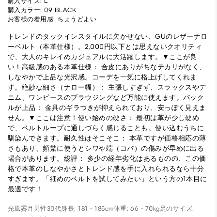
購入サイズ: L
購入カラー: 09 BLACK
お客様の着用感: ちょうどよい
トレンドのタックインスタイルに欠かせない、GUのレザーナロ
ーベルト（本革仕様）。2,000円以下とは思えないクオリティ
で、大人のキレイめカジュアルに大活躍します。 ​▼ここが良
い！ ​高級感のある本革仕様： 合皮にありがちなテカリがなく、
しなやかで上品な光沢感。コーデを一気に格上げしてくれま
す。 ​絶妙な細さ（ナロー幅）： 主張しすぎず、スラックスやデ
ニム、ワンピースのブラウジングなど万能に使えます。 ​バック
ルが上品： 金具のギラつきが抑えられており、安っぽく見えま
せん。 ​▼ここは注意！ ​使い始めの硬さ： 最初は革が少し硬め
で、ベルトループに通しづらく感じることも。使い込むうちに
馴染んできます。 ​耐久性はそこそこ： 本革ですが価格相応の薄
さもあり、頻繁に使うとシワや端（コバ）の傷みが早めに出る
場合があります。 ​総評： 多少の経年劣化はあるものの、この価
格で本革のしなやかさとトレンド感を手に入れられるなら十分
すぎます。「細めのベルトを試してみたい」という方の1本目に
最適です！
光風霽月
男性
30代
身長: 181 - 185cm
体重: 66 - 70kg
足のサイズ: