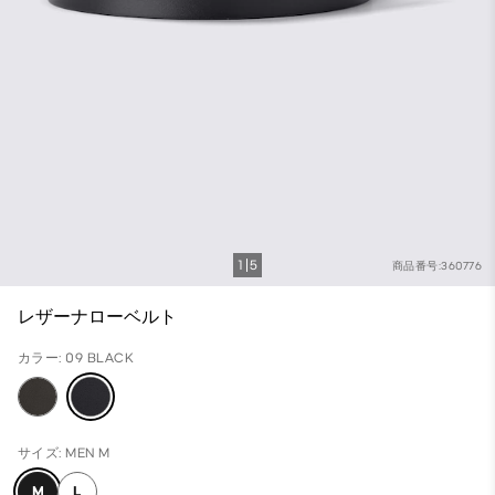
1
5
商品番号:360776
レザーナローベルト
カラー: 09 BLACK
サイズ: MEN M
M
L