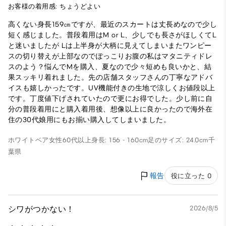
お客様の着用感: ちょうどよい
高くない身長159㎝ですが、最近のスカートは丈長めなので少し
短く感じました。普段着用はM or L、少しでも長さがほしくてL
と迷いましたが Lは上半身が大柄に見えてしまいまたワンピー
スの切り替えが上部なのでぽっこりお腹の私はマタニティドレ
スのよう？悩んでMを購入、夏なので少々短めも良いかと、結
果スッキリ着れました。先の店舗スタッフさんの丁寧なアドバ
イスも嬉しかったです。UV機能付きの生地で涼しくお値段以上
です。丁度値下げされていたので更にお得でした。少し前に自
分の普段着用にと購入着用後、想像以上に良かったので海外在
住の30代娘用にもお揃い購入してしまいました。
ホワイトベア
女性
60代以上
身長: 156 - 160cm
足のサイズ: 24.0cm
千
葉県
報告
役に立った 0
シワがつかない！
2026/8/5