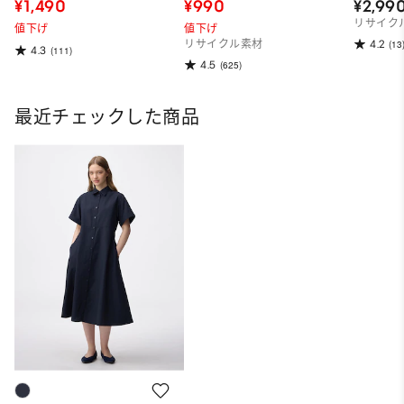
¥1,490
¥990
¥2,99
リサイク
値下げ
値下げ
4.2
リサイクル素材
(13
4.3
(111)
4.5
(625)
最近チェックした商品