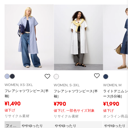
WOMEN, XS-3XL
WOMEN, S-3XL
WOMEN, M
フレアシャツワンピース(半
フレアシャツワンピース(半
ライトデニム
袖)
袖)
ース(5分袖)
¥1,490
¥790
¥1,990
値下げ
値下げ,
一部色サイズ対象
値下げ
リサイクル素材
リサイクル素材
オンライン商
フィッ
ややゆったり
ややゆったり
ややゆったり