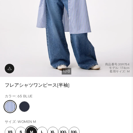
商品番号:359754
モデル: 174cm
1
10
着用サイズ: M
フレアシャツワンピース(半袖)
カラー: 65 BLUE
サイズ: WOMEN M
XS
S
M
L
XL
XXL
3XL