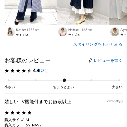
Satomi
155cm
Natsuki
163cm
Aya
サイズ:M
サイズ:M
サイ
スタイリングをもっとみる
お客様のレビュー
レビューを書く
4.4
(274)
小さい
ちょうどよい
大きい
嬉しいUV機能付きでお値段以上
2026/8/8
購入サイズ: M
購入カラー: 69 NAVY