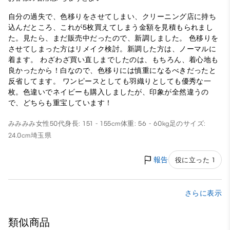
自分の過失で、色移りをさせてしまい、クリーニング店に持ち
込んだところ、これが5枚買えてしまう金額を見積もられまし
た。見たら、まだ販売中だったので、新調しました。 色移りを
させてしまった方はリメイク検討。新調した方は、ノーマルに
着ます。 わざわざ買い直しまでしたのは、もちろん、着心地も
良かったから！白なので、色移りには慎重になるべきだったと
反省してます。 ワンピースとしても羽織りとしても優秀な一
枚。色違いでネイビーも購入しましたが、印象が全然違うの
で、どちらも重宝しています！
みみみみ
女性
50代
身長: 151 - 155cm
体重: 56 - 60kg
足のサイズ:
24.0cm
埼玉県
報告
役に立った 1
さらに表示
類似商品