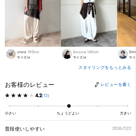
urara
150cm
𝚔𝚘𝚌𝚘𝚊
160cm
Shi
サイズ:M
サイズ:M
サイ
スタイリングをもっとみる
お客様のレビュー
レビューを書く
4.2
(12)
小さい
ちょうどよい
大きい
普段使いしやすい
2026/7/22