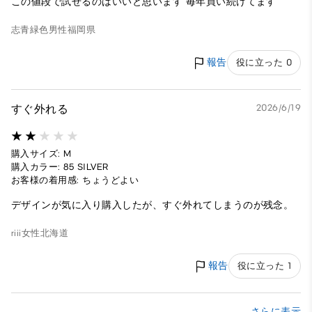
この値段で試せるのはいいと思います 毎年買い続けてます
志青緑色
男性
福岡県
報告
役に立った 0
すぐ外れる
2026/6/19
購入サイズ: M
購入カラー: 85 SILVER
お客様の着用感: ちょうどよい
デザインが気に入り購入したが、すぐ外れてしまうのが残念。
riii
女性
北海道
報告
役に立った 1
さらに表示