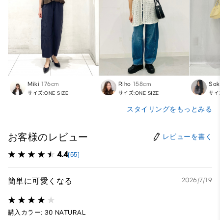
Miki
176cm
Riho
158cm
Sak
サイズ:ONE SIZE
サイズ:ONE SIZE
サイズ
スタイリングをもっとみる
お客様のレビュー
レビューを書く
4.4
(55)
簡単に可愛くなる
2026/7/19
購入カラー: 30 NATURAL