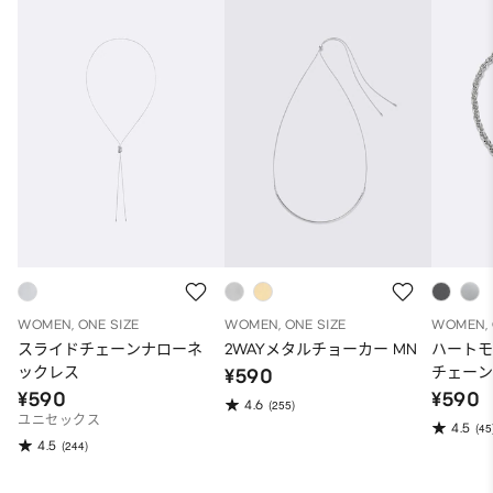
WOMEN, ONE SIZE
WOMEN, ONE SIZE
WOMEN, 
スライドチェーンナローネ
2WAYメタルチョーカー MN
ハート
ックレス
チェー
¥590
¥590
¥590
4.6
(255)
ユニセックス
4.5
(45
4.5
(244)