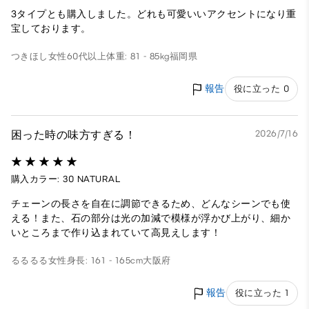
3タイプとも購入しました。どれも可愛いいアクセントになり重
宝しております。
つきほし
女性
60代以上
体重: 81 - 85kg
福岡県
報告
役に立った 0
困った時の味方すぎる！
2026/7/16
購入カラー: 30 NATURAL
チェーンの長さを自在に調節できるため、どんなシーンでも使
える！また、石の部分は光の加減で模様が浮かび上がり、細か
いところまで作り込まれていて高見えします！
るるるる
女性
身長: 161 - 165cm
大阪府
報告
役に立った 1