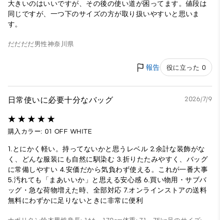
大きいのはいいですが、その後の使い道が困ってます。値段は
同じですが、一つ下のサイズの方が取り扱いやすいと思いま
す。
だだだだ
男性
神奈川県
報告
役に立った 0
日常使いに必要十分なバッグ
2026/7/9
購入カラー: 01 OFF WHITE
1.とにかく軽い。持ってないかと思うレベル 2.余計な装飾がな
く、どんな服装にも自然に馴染む 3.折りたたみやすく、バッグ
に常備しやすい 4.安価だから気負わず使える。これが一番大事
5.汚れても「まあいいか」と思える安心感 6.買い物用・サブバ
ッグ・急な荷物増えた時、全部対応 7.オンラインストアの送料
無料にわずかに足りないときに非常に便利