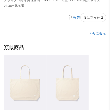
ナポリタン鈴木
男性
身長: 166 - 170cm
体重: 71 - 75kg
足のサイズ:
27.0cm
北海道
報告
役に立った 2
さらに表示
類似商品