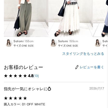
Satomi
155cm
Satomi
155cm
Sat
サイズ:ONE SIZE
サイズ:ONE SIZE
サイズ
スタイリングをもっとみる
お客様のレビュー
レビューを書く
4.8
(13)
指先が一気にオシャレに💍
2026/7/17
購入カラー: 01 OFF WHITE