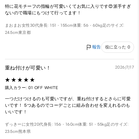
特に花モチーフの指輪が可愛いくてお気に入りです😍派手すぎ
ないので職場にもつけて行ってます！
まおまお
女性
30代
身長: 151 - 155cm
体重: 56 - 60kg
足のサイズ:
24.5cm
東京都
報告
役に立った 0
重ね付けが可愛い！
2026/7/17
購入カラー: 01 OFF WHITE
一つだけつけるのも可愛いですが、重ね付けするとさらに可愛
いです！ 5つあるのでコーデごとに組み合わせを変えれるのも
いいです！
ずっきーに
女性
20代
身長: 156 - 160cm
体重: 51 - 55kg
足のサイズ:
23.5cm
熊本県