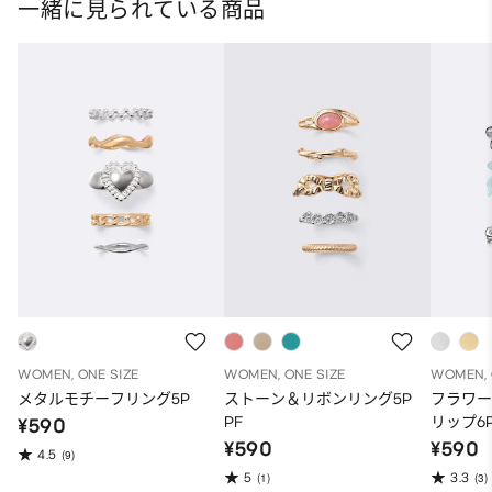
一緒に見られている商品
WOMEN, ONE SIZE
WOMEN, ONE SIZE
WOMEN, 
メタルモチーフリング5P
ストーン＆リボンリング5P
フラワー
PF
リップ6
¥590
¥590
¥590
4.5
(9)
5
3.3
(1)
(3)