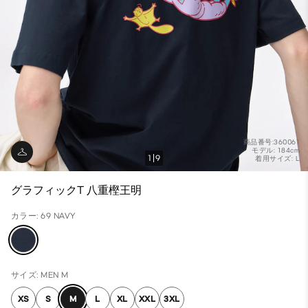
商品番号:360061
モデル: 184cm
1
9
着用サイズ: L
グラフィックT 八重樫王明
カラー: 69 NAVY
サイズ: MEN M
XS
S
M
L
XL
XXL
3XL