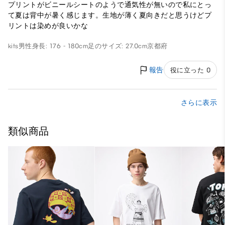
プリントがビニールシートのようで通気性が無いので私にとっ
て夏は背中が暑く感じます。生地が薄く夏向きだと思うけどプ
リントは染めが良いかな
kits
男性
身長: 176 - 180cm
足のサイズ: 27.0cm
京都府
報告
役に立った 0
さらに表示
類似商品