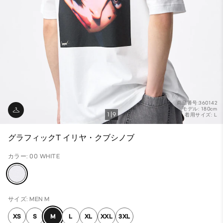
商品番号:360142
モデル: 180cm
1
9
着用サイズ: L
グラフィックT イリヤ・クブシノブ
カラー: 00 WHITE
サイズ: MEN M
XS
S
M
L
XL
XXL
3XL