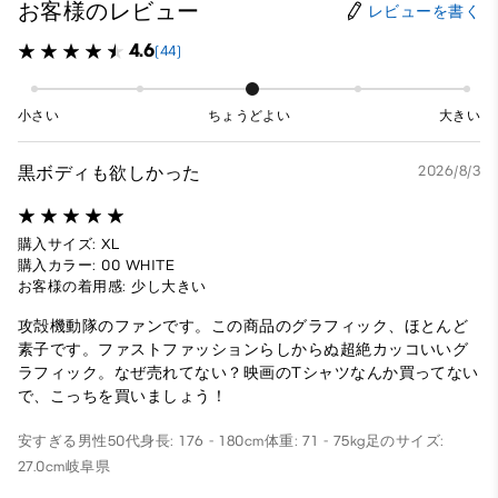
お客様のレビュー
レビューを書く
4.6
(44)
小さい
ちょうどよい
大きい
黒ボディも欲しかった
2026/8/3
購入サイズ: XL
購入カラー: 00 WHITE
お客様の着用感: 少し大きい
攻殻機動隊のファンです。この商品のグラフィック、ほとんど
素子です。ファストファッションらしからぬ超絶カッコいいグ
ラフィック。なぜ売れてない？映画のTシャツなんか買ってない
で、こっちを買いましょう！
安すぎる
男性
50代
身長: 176 - 180cm
体重: 71 - 75kg
足のサイズ:
27.0cm
岐阜県