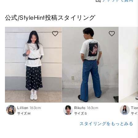
公式/StyleHint投稿スタイリング
Lillian
163cm
Rikuto
163cm
Tia
サイズ:M
サイズ:S
サイ
スタイリングをもっとみる