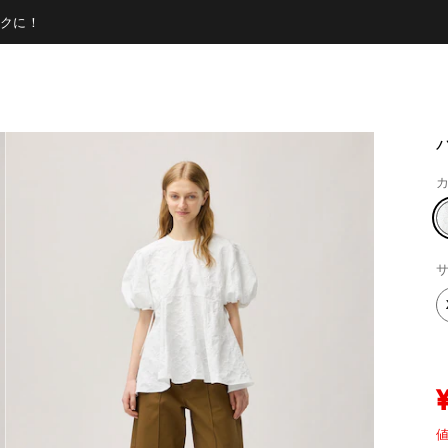
クに！
カ
サ