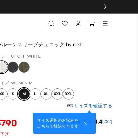
バルーンスリーブチュニック by rokh
ラー: 01 OFF WHITE
イズ: WOMEN M
XS
S
M
L
XL
XXL
3XL
サイズを確認する
¥790
サイズ選択のお悩みを
4.4
(232)
こちらで解決できます
値下げ