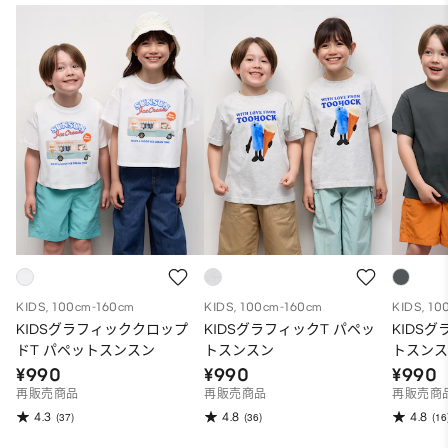
KIDS, 100cm-160cm
KIDS, 100cm-160cm
KIDS, 10
KIDSグラフィッククロップ
KIDSグラフィックT パペッ
KIDS
ドT パペットスンスン
トスンスン
トスン
¥990
¥990
¥990
再販売商品
再販売商品
再販売商
4.3
4.8
4.8
(37)
(36)
(16