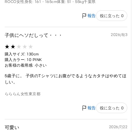
ROCO
女性
身長: 161 - 165cm
体重: 51 - 55kg
千葉県
報告
役に立った 0
子供にヘソだしって・・・
2026/8/3
購入サイズ: 130cm
購入カラー: 10 PINK
お客様の着用感: 小さい
5歳子に。 子供のTシャツにお腹がでるようなカタチはやめてほ
しい。
らららん
女性
東京都
報告
役に立った 0
可愛い
2026/7/22