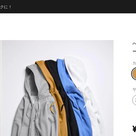
クに！
カ
サ