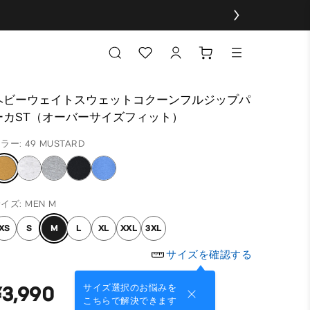
ヘビーウェイトスウェットコクーンフルジップパ
ーカST（オーバーサイズフィット）
ラー: 49 MUSTARD
イズ: MEN M
XS
S
M
L
XL
XXL
3XL
サイズを確認する
¥3,990
サイズ選択のお悩みを
こちらで解決できます