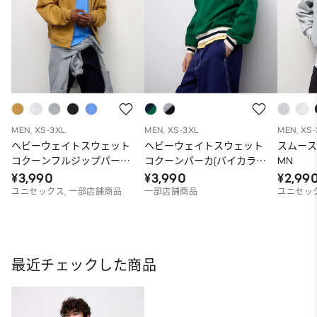
MEN, XS-3XL
MEN, XS-3XL
MEN, XS
ヘビーウェイトスウェット
ヘビーウェイトスウェット
スムー
コクーンフルジップパーカ
コクーンパーカ(バイカラ
MN
ST（オーバーサイズフィッ
ー)ST（オーバーサイズフィ
¥3,990
¥3,990
¥2,99
ト）
ット）
ユニセックス, 一部店舗商品
一部店舗商品
ユニセッ
最近チェックした商品