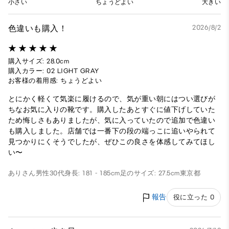
小さい
ちょうどよい
大きい
色違いも購入！
2026/8/2
購入サイズ: 28.0cm
購入カラー: 02 LIGHT GRAY
お客様の着用感: ちょうどよい
とにかく軽くて気楽に履けるので、気が重い朝にはつい選びが
ちなお気に入りの靴です。購入したあとすぐに値下げしていた
ため悔しさもありましたが、気に入っていたので追加で色違い
も購入しました。店舗では一番下の段の端っこに追いやられて
見つかりにくそうでしたが、ぜひこの良さを体感してみてほし
い〜
ありさん
男性
30代
身長: 181 - 185cm
足のサイズ: 27.5cm
東京都
報告
役に立った 0