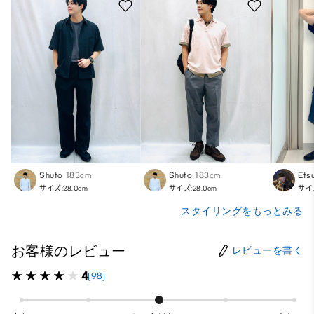
Shuto
183cm
Shuto
183cm
Etsu
サイズ:28.0cm
サイズ:28.0cm
サイズ
スタイリングをもっとみる
お客様のレビュー
レビューを書く
4
(98)