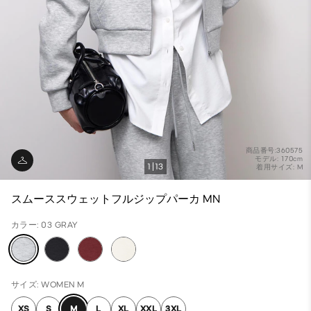
商品番号:360575
モデル: 170cm
1
13
着用サイズ: M
スムーススウェットフルジップパーカ MN
カラー: 03 GRAY
サイズ: WOMEN M
XS
S
M
L
XL
XXL
3XL