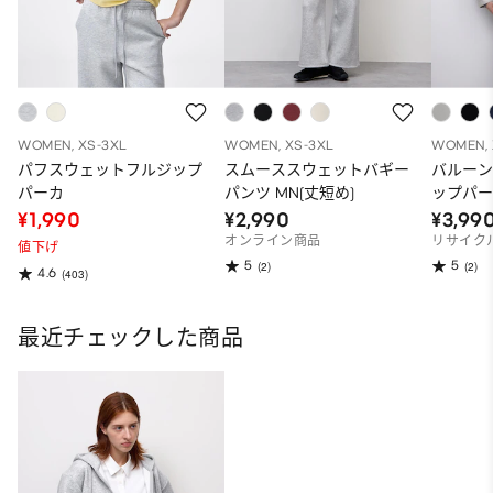
WOMEN, XS-3XL
WOMEN, XS-3XL
WOMEN, 
パフスウェットフルジップ
スムーススウェットバギー
バルー
パーカ
パンツ MN(丈短め)
ップパー
オーバ
¥1,990
¥2,990
¥3,99
オンライン商品
リサイク
値下げ
5
5
(2)
(2)
4.6
(403)
最近チェックした商品