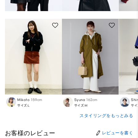
Mikoto
159cm
Syuna
162cm
Shi
サイズ:L
サイズ:M
サイ
スタイリングをもっとみる
お客様のレビュー
レビューを書く