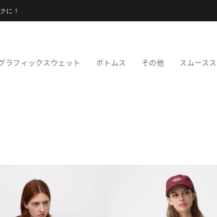
クに！
グラフィックスウェット
ボトムス
その他
スムースス