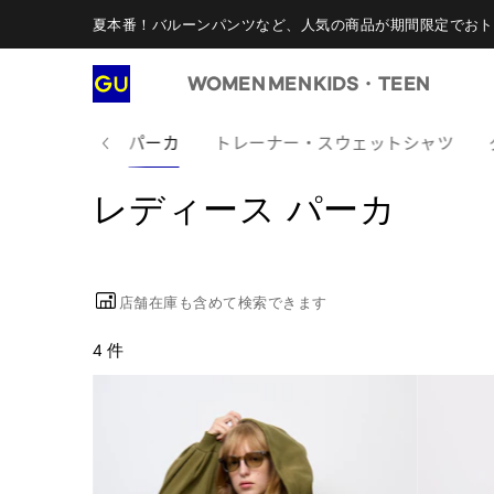
夏本番！バルーンパンツなど、人気の商品が期間限定でおト
WOMEN
MEN
KIDS・TEEN
のスウェット
パーカ
トレーナー・スウェットシャツ
レディース パーカ
店舗在庫も含めて検索できます
4 件