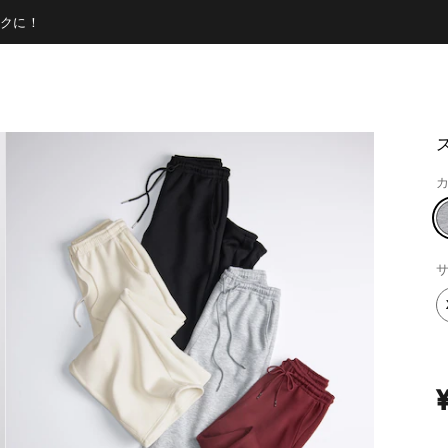
クに！
カ
サ