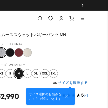
スムーススウェットバギーパンツ MN
ラー: 03 GRAY
イズ: WOMEN M
XS
S
M
L
XL
XXL
3XL
サイズを確認する
¥2,990
サイズ選択のお悩みを
5
(7)
こちらで解決できます