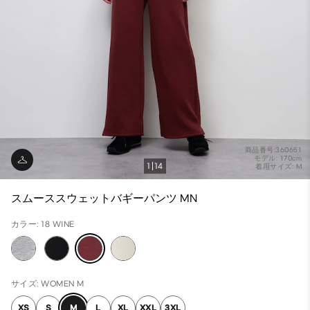
商品番号:360651
モデル: 170cm
1
14
着用サイズ: M
スムーススウェットバギーパンツ MN
カラー: 18 WINE
サイズ: WOMEN M
XS
S
M
L
XL
XXL
3XL