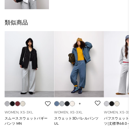
類似商品
WOMEN, XS-3XL
WOMEN, XS-3XL
WOMEN, XS-3
スムーススウェットバギー
スウェット3Dバレルパンツ
パフスウェッ
パンツ MN
UL
ツ(丈標準68.0～