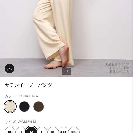
商品番号:361104
モデル: 171cm
1
11
着用サイズ: M
サテンイージーパンツ
カラー: 30 NATURAL
サイズ: WOMEN M
XS
S
M
L
XL
XXL
3XL