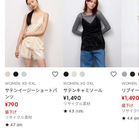
WOMEN, XS-XXL
WOMEN, XS-3XL
WOMEN, 
サテンイージーショートパ
サテンキャミソール
リブイ
ンツ
¥1,490
¥1,49
¥790
リサイクル素材
値下げ
4.3
(125)
リサイク
値下げ
リサイクル素材
4.4
(23
4.7
(20)