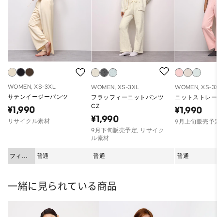
WOMEN, XS-3XL
WOMEN, XS-3XL
WOMEN, XS-3
サテンイージーパンツ
フラッフィーニットパンツ
ニットストレー
CZ
¥1,990
¥1,990
¥1,990
リサイクル素材
9月上旬販売予
9月下旬販売予定, リサイク
ル素材
フィッ
普通
普通
普通
ト
一緒に見られている商品