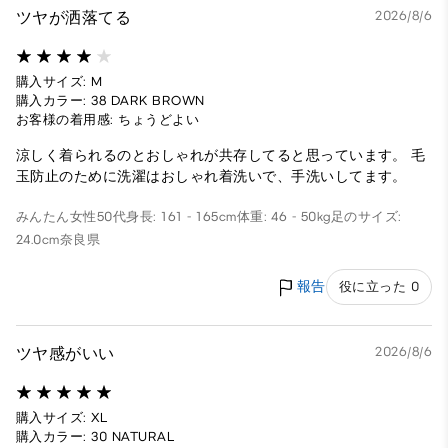
ツヤが洒落てる
2026/8/6
購入サイズ: M
購入カラー: 38 DARK BROWN
お客様の着用感: ちょうどよい
涼しく着られるのとおしゃれが共存してると思っています。 毛
玉防止のために洗濯はおしゃれ着洗いで、手洗いしてます。
みんたん
女性
50代
身長: 161 - 165cm
体重: 46 - 50kg
足のサイズ:
24.0cm
奈良県
報告
役に立った 0
ツヤ感がいい
2026/8/6
購入サイズ: XL
購入カラー: 30 NATURAL