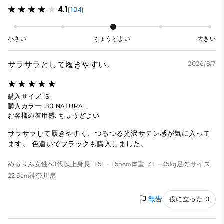
4.1
(104)
小さい
ちょうどよい
大きい
サラサラとして履きやすい。
2026/8/7
購入サイズ: S
購入カラー: 30 NATURAL
お客様の着用感: ちょうどよい
サラサラして履きやすく、つるつる光沢サテン感が気に入って
ます。 色違いでブラックも購入しました。
めるりん
女性
60代以上
身長: 151 - 155cm
体重: 41 - 45kg
足のサイズ:
22.5cm
神奈川県
報告
役に立った 0