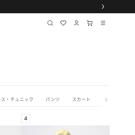
ース・チュニック
パンツ
スカート
ルームウェア
4