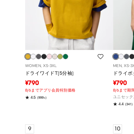
WOMEN, XS-3XL
MEN, XS-3
ドライワイドT(5分袖)
ドライボク
¥790
¥790
8/6までアプリ会員特別価格
8/6まで期
ユニセック
(999+)
4.5
(341)
4.4
9
10