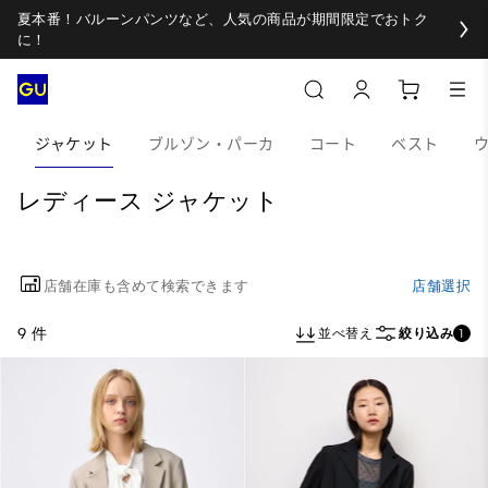
夏本番！バルーンパンツなど、人気の商品が期間限定でおトク
に！
ジャケット
ブルゾン・パーカ
コート
ベスト
ウ
レディース ジャケット
店舗在庫も含めて検索できます
店舗選択
9 件
並べ替え
絞り込み
1