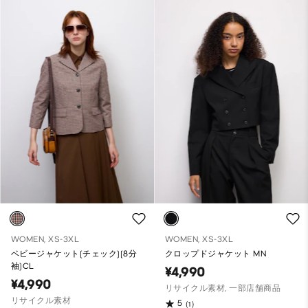
WOMEN, XS-3XL
WOMEN, XS-3XL
ベビージャケット(チェック)(8分
クロップドジャケット MN
袖)CL
¥4,990
¥4,990
リサイクル素材, 一部店舗商品
リサイクル素材
5
(1)