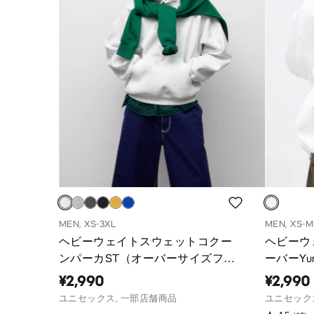
MEN, XS-3XL
MEN, XS-M
ヘビーウェイトスウェットコクー
ヘビーウ
ンパーカST（オーバーサイズフィ
ーバーYun
ット）
¥2,990
¥2,990
ユニセックス, 一部店舗商品
ユニセック