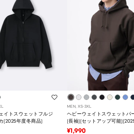
XL
MEN, XS-3XL
ェイトスウェットフルジ
ヘビーウェイトスウェットパ
(2025年度冬商品)
(長袖)(セットアップ可能)(202
度冬商品)
¥1,990