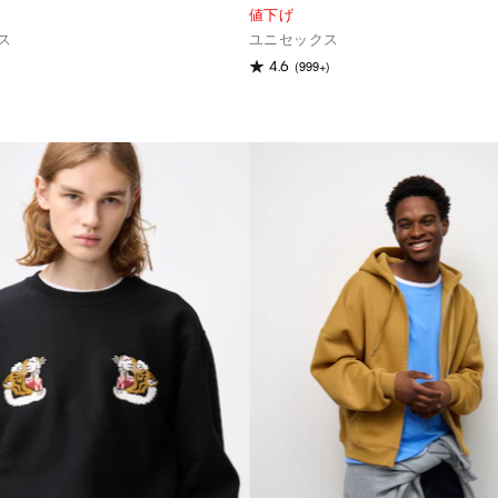
値下げ
ス
ユニセックス
(999+)
4.6