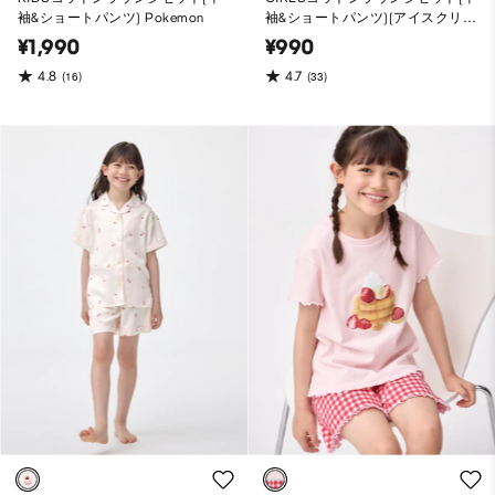
袖&ショートパンツ) Pokemon
袖&ショートパンツ)(アイスクリー
ム)
¥1,990
¥990
4.8
4.7
(16)
(33)