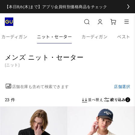
【本日8/6(木)まで】アプリ会員特別価格商品をチェック
・カーディガン
ニット・セーター
カーディガン
ベスト
メンズ ニット・セーター
(ニット)
店舗在庫も含めて検索できます
店舗選択
23 件
並べ替え
絞り込み
2