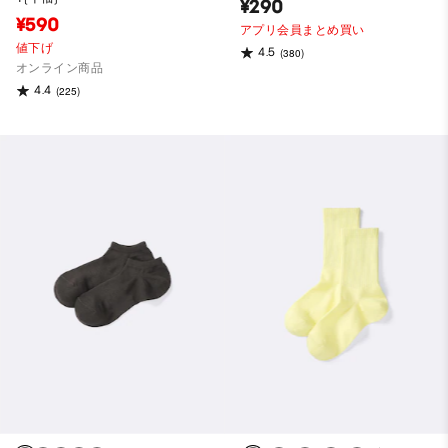
¥290
¥590
アプリ会員まとめ買い
値下げ
4.5
(380)
オンライン商品
4.4
(225)