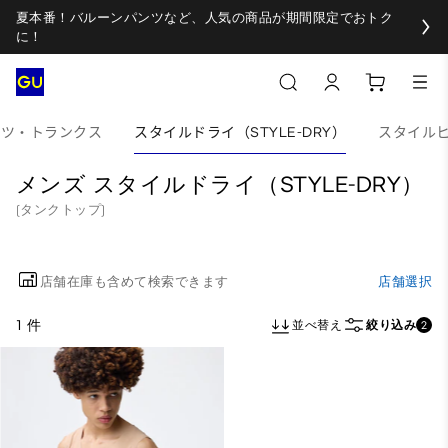
夏本番！バルーンパンツなど、人気の商品が期間限定でおトク
に！
ツ・トランクス
スタイルドライ（STYLE-DRY）
スタイルヒー
メンズ スタイルドライ（STYLE-DRY）
(タンクトップ)
店舗在庫も含めて検索できます
店舗選択
1 件
並べ替え
絞り込み
2