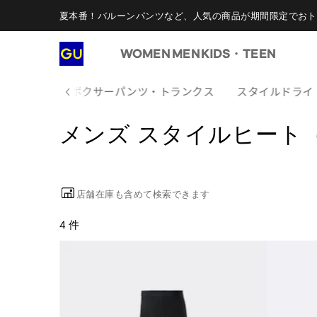
夏本番！バルーンパンツなど、人気の商品が期間限定でおト
WOMEN
MEN
KIDS・TEEN
ートップス
ボクサーパンツ・トランクス
スタイルドライ（S
メンズ スタイルヒート（S
店舗在庫も含めて検索できます
4 件