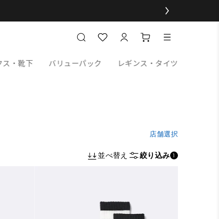
クス・靴下
バリューパック
レギンス・タイツ
店舗選択
並べ替え
絞り込み
1