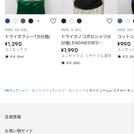
MEN, XS-3XL
MEN, S-3XL
MEN, XS
ドライボクシーT(5分袖)
ドライカノコポロシャツ(5
コットン
分袖) ENGINEERED
¥1,290
¥990
GARMENTS
¥1,990
ユニセックス
ユニセッ
ユニセックス, リサイクル素材
4.4
4.3
(344)
(20
4.5
(262)
MEN
/
Tシャツ・カットソー
/
Tシャツ・カットソー
/
サイドシームレスクルーネック
会員情報
お買い物ガイド