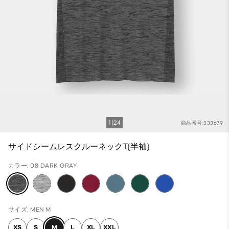
1
24
商品番号:333679
サイドシームレスクルーネックT(半袖)
カラー: 08 DARK GRAY
サイズ: MEN M
XS
S
M
L
XL
XXL