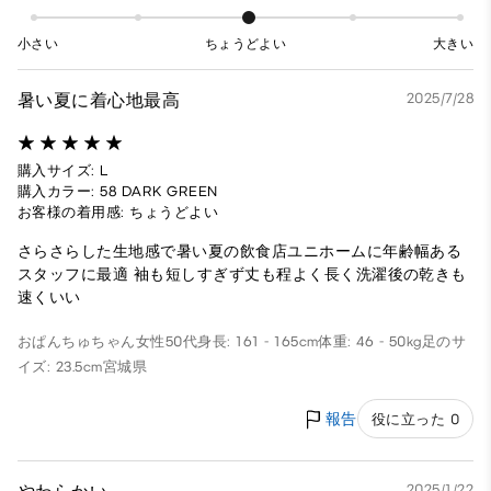
小さい
ちょうどよい
大きい
暑い夏に着心地最高
2025/7/28
購入サイズ: L
購入カラー: 58 DARK GREEN
お客様の着用感: ちょうどよい
さらさらした生地感で暑い夏の飲食店ユニホームに年齢幅ある
スタッフに最適 袖も短しすぎず丈も程よく長く洗濯後の乾きも
速くいい
おぱんちゅちゃん
女性
50代
身長: 161 - 165cm
体重: 46 - 50kg
足のサ
イズ: 23.5cm
宮城県
報告
役に立った 0
2025/1/22