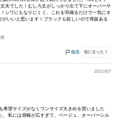
大丈夫でした！むしろ丈がしっかり出て下にオーバーサ
す！シワにもなりにくく、これを羽織るだけで一気にオ
方がいいと思います！ブラックも欲しいので再販ある
縄県
報告
役に立った 1
2021/8/7
ズも希望サイズがなくワンサイズ大きめを買いました
た。 私には肩幅が広すぎて、ベージュ、オーバーシル