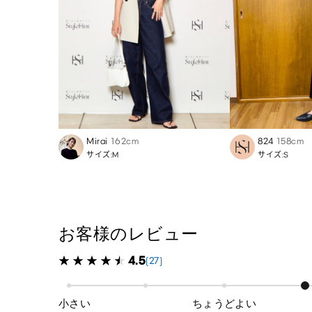
Mirai
162cm
824
158cm
サイズ:M
サイズ:S
お客様のレビュー
4.5
(27)
小さい
ちょうどよい