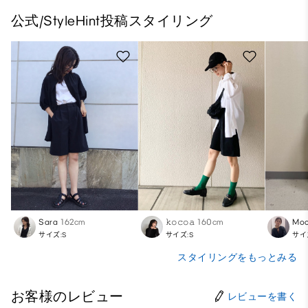
公式/StyleHint投稿スタイリング
Sara
162cm
𝚔𝚘𝚌𝚘𝚊
160cm
Mo
サイズ:S
サイズ:S
サイ
スタイリングをもっとみる
お客様のレビュー
レビューを書く