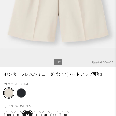
1
12
商品番号:336667
センタープレスバミューダパンツ(セットアップ可能)
カラー: 31 BEIGE
サイズ: WOMEN M
XS
S
M
L
XL
XXL
3XL