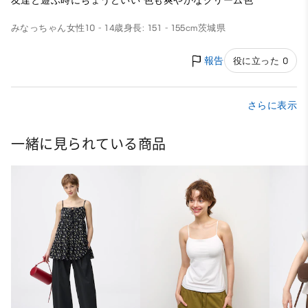
友達と遊ぶ時にちょうどいい 色も爽やかなクリーム色
みなっちゃん
女性
10 - 14歳
身長: 151 - 155cm
茨城県
報告
役に立った 0
さらに表示
一緒に見られている商品