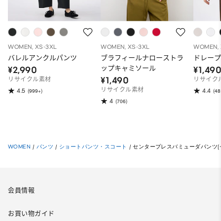
WOMEN, XS-3XL
WOMEN, XS-3XL
WOMEN, 
バレルアンクルパンツ
ブラフィールナローストラ
ドレープ
ップキャミソール
¥2,990
¥1,49
¥1,490
リサイクル素材
リサイク
リサイクル素材
4.5
4.4
(999+)
(48
4
(706)
WOMEN
/
パンツ
/
ショートパンツ・スコート
/
センタープレスバミューダパンツ(
会員情報
お買い物ガイド