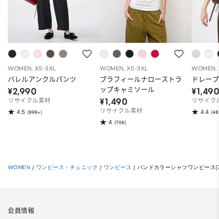
WOMEN, XS-3XL
WOMEN, XS-3XL
WOMEN, 
バレルアンクルパンツ
ブラフィールナローストラ
ドレープ
ップキャミソール
¥2,990
¥1,49
¥1,490
リサイクル素材
リサイク
リサイクル素材
4.5
4.4
(999+)
(48
4
(706)
WOMEN
/
ワンピース・チュニック
/
ワンピース
/
バンドカラーシャツワンピース(7
会員情報