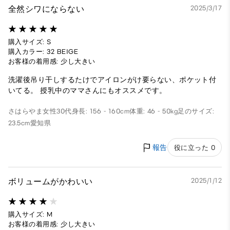
全然シワにならない
2025/3/17
購入サイズ: S
購入カラー: 32 BEIGE
お客様の着用感: 少し大きい
洗濯後吊り干しするたけでアイロンがけ要らない、ポケット付
いてる。 授乳中のママさんにもオススメです。
さはらやま
女性
30代
身長: 156 - 160cm
体重: 46 - 50kg
足のサイズ:
23.5cm
愛知県
報告
役に立った 0
ボリュームがかわいい
2025/1/12
購入サイズ: M
お客様の着用感: 少し大きい