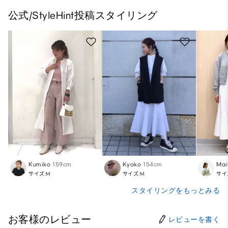
公式/StyleHint投稿スタイリング
Kumiko
159cm
Kyoko
154cm
Mai
サイズ:M
サイズ:M
サイ
スタイリングをもっとみる
お客様のレビュー
レビューを書く