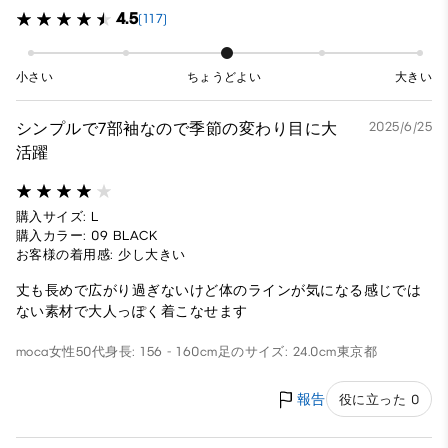
4.5
(117)
小さい
ちょうどよい
大きい
シンプルで7部袖なので季節の変わり目に大
2025/6/25
活躍
購入サイズ: L
購入カラー: 09 BLACK
お客様の着用感: 少し大きい
丈も長めで広がり過ぎないけど体のラインが気になる感じでは
ない素材で大人っぽく着こなせます
moca
女性
50代
身長: 156 - 160cm
足のサイズ: 24.0cm
東京都
報告
役に立った 0