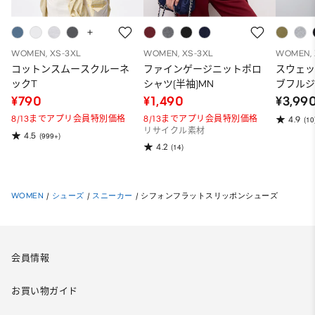
WOMEN, XS-3XL
WOMEN, XS-3XL
WOMEN, 
コットンスムースクルーネ
ファインゲージニットポロ
スウェ
ックT
シャツ(半袖)MN
ブフルジ
ーパー
¥790
¥1,490
¥3,99
ット）
8/13までアプリ会員特別価格
8/13までアプリ会員特別価格
4.9
(10
リサイクル素材
4.5
(999+)
4.2
(14)
WOMEN
/
シューズ
/
スニーカー
/
シフォンフラットスリッポンシューズ
会員情報
お買い物ガイド