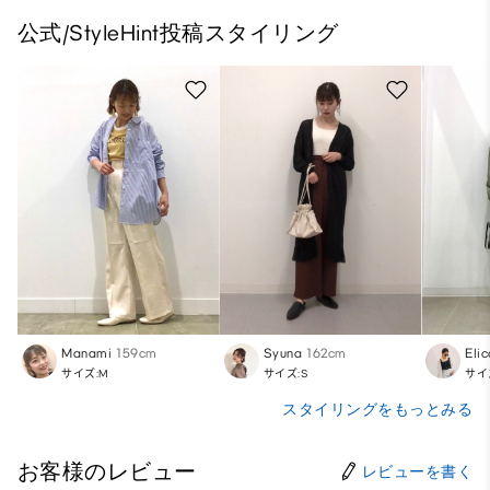
公式/StyleHint投稿スタイリング
Manami
159cm
Syuna
162cm
Eli
サイズ:M
サイズ:S
サイ
スタイリングをもっとみる
お客様のレビュー
レビューを書く